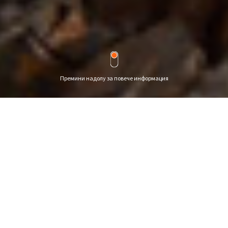
Премини надолу за повече информация
Най-новите събития
и дейности на Sneg