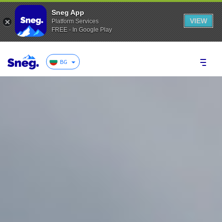
Sneg App
VIEW
Platform Services
FREE - In Google Play
BG